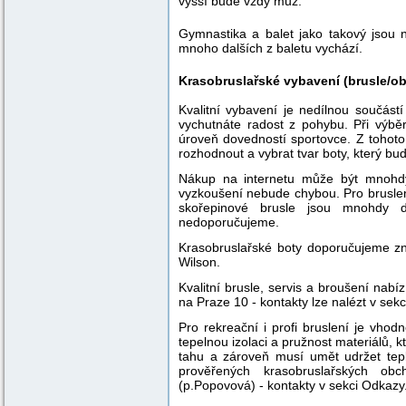
vyšší bude vždy muž.
Gymnastika a balet jako takový jsou 
mnoho dalších z baletu vychází.
Krasobruslařské vybavení (brusle/ob
Kvalitní vybavení je nedílnou součástí
vychutnáte radost z pohybu. Při výbě
úroveň dovedností sportovce. Z tohoto
rozhodnout a vybrat tvar boty, který bu
Nákup na internetu může být mnohdy 
vyzkoušení nebude chybou. Pro bruslen
skořepinové brusle jsou mnohdy de
nedoporučujeme.
Krasobruslařské boty doporučujeme zn
Wilson.
Kvalitní brusle, servis a broušení nab
na Praze 10 - kontakty lze nalézt v sek
Pro rekreační i profi bruslení je vh
tepelnou izolaci a pružnost materiálů,
tahu a zároveň musí umět udržet tep
prověřených krasobruslařských ob
(p.Popovová) - kontakty v sekci Odkazy