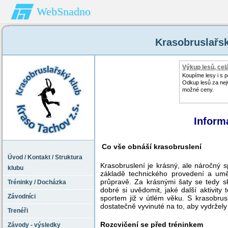
WebSnadno
Krasobruslařsk
Výkup lesů, cel
Koupíme lesy i s
Odkup lesů za nej
možné ceny.
Inform
Co vše obnáší krasobruslení
Úvod / Kontakt / Struktura
Krasobruslení je krásný, ale náročný s
klubu
základě technického provedení a umě
průpravě. Za krásnými šaty se tedy s
Tréninky / Docházka
dobré si uvědomit, jaké další aktivity
Závodníci
sportem již v útlém věku. S krasobrus
dostatečně vyvinuté na to, aby vydržely 
Trenéři
Rozcvičení se před tréninkem
Závody - výsledky