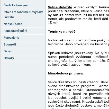
Školička bruslení
Velice důležité
je před každým trénin
předchází zraněním, které si velice č
Info o krasobruslení / výbava
by
NIKDY
neměl vstoupit na led bez r
/ údržba
trenér, ale především rodiče, kteří dě
15 min.!
Napsali o nás
Foto soustředění
Tréninky na ledě
Fotogalerie
Na tréninku se procvičují různé prvky 
tělocvičně. Jeho provedení na bruslích 
Sponzoři
Bazar
Špičkou ledovce jsou závody. Na ty si 
nutné perfektně zvládnout umělecké
Odkazy
choreografa, který jim s tím pomůže. 
celkové využití závodníkem.
Mimoledová příprava
Velice důležitou součástí krasobruslen
svého tréninkového programu kromě h
choreografie a nácviku krasobruslařs
různých kroků, které lze provádět mi
jednoduché, dvojité i trojité rotace a
svalovými skupinami. Krasobruslaři ted
jsou často drobnější postavy a menšího