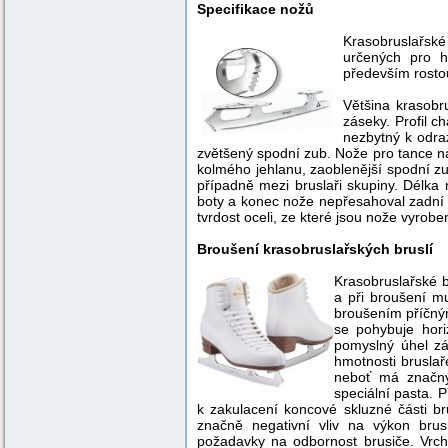
Specifikace nožů
Krasobruslařsk
určených pro h
především rostou
Většina krasob
záseky. Profil c
nezbytný k odra
zvětšený spodní zub. Nože pro tance na
kolmého jehlanu, zaoblenější spodní z
případně mezi bruslaři skupiny. Délka
boty a konec nože nepřesahoval zadní o
tvrdost oceli, ze které jsou nože vyrob
Broušení krasobruslařských bruslí
Krasobruslařské b
a při broušení m
broušením příčný
se pohybuje hori
pomyslný úhel zá
hmotnosti brusla
neboť má značný
speciální pasta. 
k zakulacení koncové skluzné části b
značně negativní vliv na výkon brusl
požadavky na odbornost brusiče. Vrcho