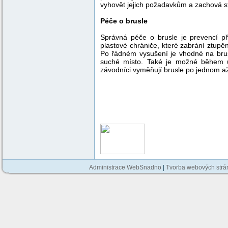
vyhovět jejich požadavkům a zachová st
Péče o brusle
Správná péče o brusle je prevencí př
plastové chrániče, které zabrání ztupěn
Po řádném vysušení je vhodné na brusle
suché místo. Také je možné během usk
závodníci vyměňují brusle po jednom a
Administrace WebSnadno
|
Tvorba webových str