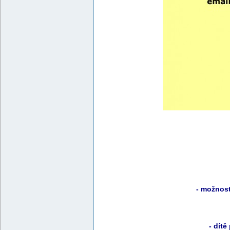
- možnost
- dítě