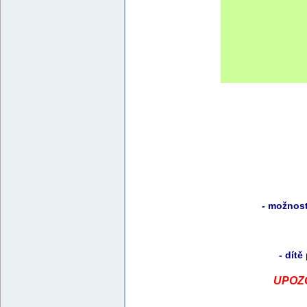
- možnost
- dítě
UPOZOR