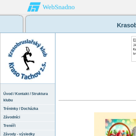
WebSnadno
Krasob
E
J
K
tv
Úvod / Kontakt / Struktura
klubu
Tréninky / Docházka
Závodníci
Trenéři
Závody - výsledky